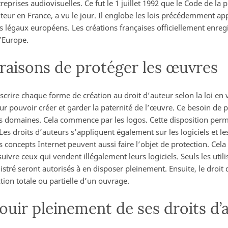
reprises audiovisuelles. Ce fut le 1 juillet 1992 que le Code de la p
uteur en France, a vu le jour. Il englobe les lois précédemment app
s légaux européens. Les créations françaises officiellement enregi
’Europe.
raisons de protéger les œuvres
scrire chaque forme de création au droit d’auteur selon la loi en v
r pouvoir créer et garder la paternité de l’œuvre. Ce besoin de p
s domaines. Cela commence par les logos. Cette disposition perm
 Les droits d’auteurs s’appliquent également sur les logiciels et
s concepts Internet peuvent aussi faire l’objet de protection. Cel
ivre ceux qui vendent illégalement leurs logiciels. Seuls les util
tré seront autorisés à en disposer pleinement. Ensuite, le droit d
tion totale ou partielle d’un ouvrage.
uir pleinement de ses droits d’